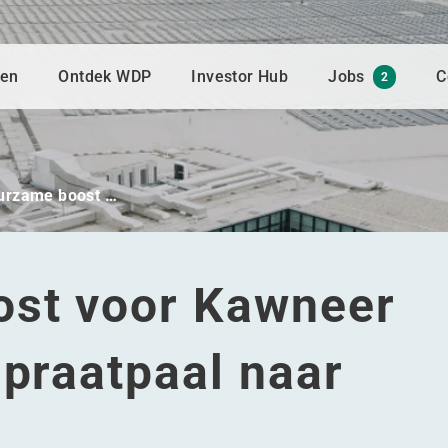
gen
Ontdek WDP
Investor Hub
Jobs
C
2
urzame boost …
ost voor Kawneer
 praatpaal naar