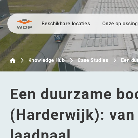
Beschikbare locaties
Onze oplossin
Ga naar inhoud
Knowledge Hub
Case Studies
Een du
Een duurzame bo
(Harderwijk): van
laadpaal