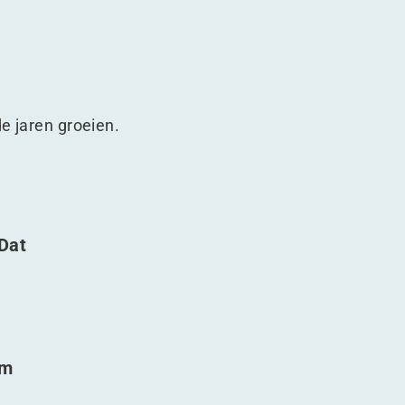
de jaren groeien.
Dat
om