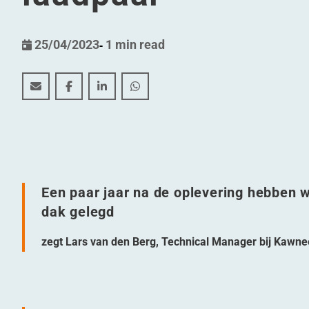
25/04/2023
-
1 min read
Een duurzame boost voor Kawneer (Harderwijk): van
Een duurzame boost voor Kawneer (Harderwijk
Een duurzame boost voor Kawneer (Hard
Een duurzame boost voor Kawneer
Een paar jaar na de oplevering hebben
dak gelegd
zegt Lars van den Berg, Technical Manager bij Kawne