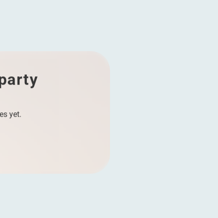
 party
es yet.