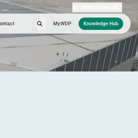
Nederlands (NL)
Zoek
ontact
MyWDP
Knowledge Hub