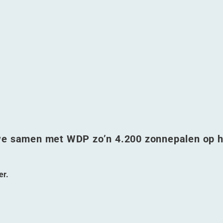
 praatpaal naar laadpaal
): van praatpaal naar laadpaal
erwijk): van praatpaal naar laadpaal
 (Harderwijk): van praatpaal naar laadpaal
 we samen met WDP zo’n 4.200 zonnepalen op h
er.