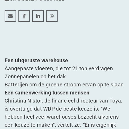
Een nieuwe thuis voor gereedschapsproducent Toya
Een nieuwe thuis voor gereedschapsproducent 
Een nieuwe thuis voor gereedschapsprod
Een nieuwe thuis voor gereedscha
Een uitgeruste warehouse
Aangepaste vloeren, die tot 21 ton verdragen
Zonnepanelen op het dak
Batterijen om de groene stroom ervan op te slaan
Een samenwerking tussen mensen
Christina Nistor, de financieel directeur van Toya,
is overtuigd dat WDP de beste keuze is.
“
We
hebben heel veel warehouses bezocht alvorens
een keuze te maken”, vertelt ze.
“
Er is eigenlijk