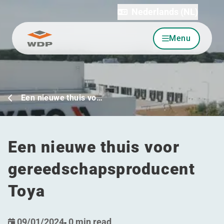
Nederlands (NL)
Menu
Ga naar inhoud
Een nieuwe thuis vo…
Een nieuwe thuis voor
gereedschapsproducent
Toya
09/01/2024
-
0 min read