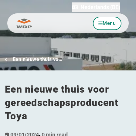
Nederlands (BE)
Menu
Ga naar inhoud
Een nieuwe thuis vo…
Een nieuwe thuis voor
gereedschapsproducent
Toya
09/01/2024
-
0 min read