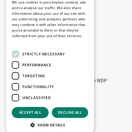
We use cookies to personalise content, ads
Disclaimer
and to analyse our traffic. We also share
information about your use of our site with
Privacybeleid
our advertising and analytics partners who
Cookie Policy
may combine it with other information that
you’ve provided to them or that they’ve
collected from your use of their services.
Onze kantoren
Read more
Contact
STRICTLY NECESSARY
PERFORMANCE
Blijf op de hoogte
TARGETING
Blijf up-to-date: meld u aan voor onze WDP
FUNCTIONALITY
Marketing nieuwsbrieven
UNCLASSIFIED
Registreer
ACCEPT ALL
DECLINE ALL
Copyright © 2026
SHOW DETAILS