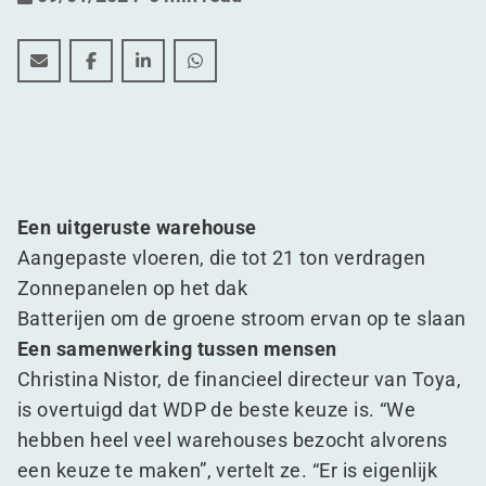
Een nieuwe thuis voor gereedschapsproducent Toya
Een nieuwe thuis voor gereedschapsproducent 
Een nieuwe thuis voor gereedschapsprod
Een nieuwe thuis voor gereedscha
Een uitgeruste warehouse
Aangepaste vloeren, die tot 21 ton verdragen
Zonnepanelen op het dak
Batterijen om de groene stroom ervan op te slaan
Een samenwerking tussen mensen
Christina Nistor, de financieel directeur van Toya,
is overtuigd dat WDP de beste keuze is.
“
We
hebben heel veel warehouses bezocht alvorens
een keuze te maken”, vertelt ze.
“
Er is eigenlijk