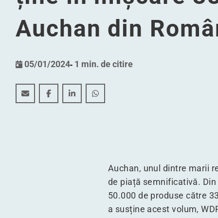
Auchan din Româ
05/01/2024
-
1 min. de citire
Cinci depozite, un singur hub: depozitul construit 
Cinci depozite, un singur hub: depozitul con
Cinci depozite, un singur hub: depozit
Cinci depozite, un singur hub: d
Auchan, unul dintre marii re
de piață semnificativă. Din
50.000 de produse către 33
a susține acest volum, WDP 