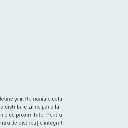
 România
an din România
e Auchan din România
agazine Auchan din România
 deține și în România o cotă
 distribuie zilnic până la
ine de proximitate. Pentru
tru de distribuție integrat,