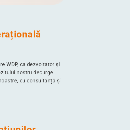
rațională
re WDP, ca dezvoltator și
itului nostru decurge
noastre, cu consultanță și
țiunilor