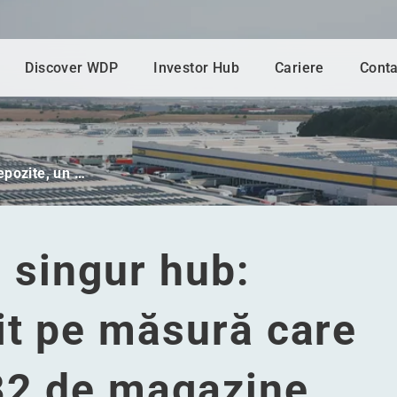
Discover WDP
Investor Hub
Cariere
Conta
epozite, un …
n singur hub:
it pe măsură care
382 de magazine