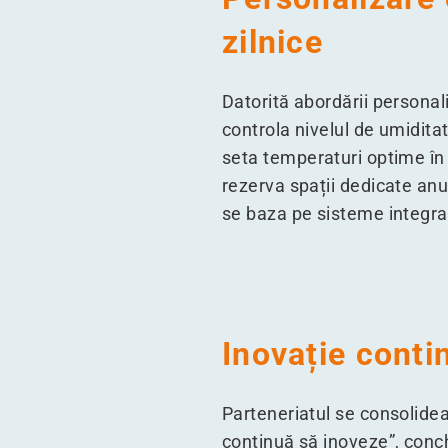
zilnice
Datorită abordării persona
controla nivelul de umiditat
seta temperaturi optime în 
rezerva spații dedicate anu
se baza pe sisteme integrat
Inovație contin
Parteneriatul se consolidea
continuă să inoveze”, con