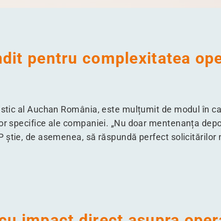
dit pentru complexitatea ope
gistic al Auchan România, este mulțumit de modul în ca
or specifice ale companiei.
„
Nu doar mentenanța depoz
 știe, de asemenea, să răspundă perfect solicitărilor 
cu impact direct asupra opera