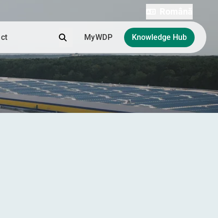
Română
Căutare
ct
MyWDP
Knowledge Hub