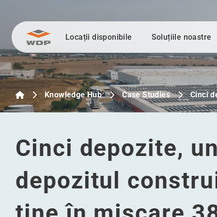
Locații disponibile
Soluțiile noastre
Sari la conținut
Knowledge Hub
Case Studies
Cinci d
Cinci depozite, u
depozitul constru
ține în mișcare 