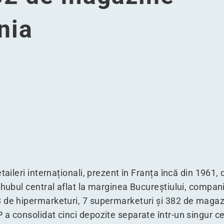
nia
pe măsură care ține în mișcare 382 de magazine Auchan din
struit pe măsură care ține în mișcare 382 de magazine Auch
ul construit pe măsură care ține în mișcare 382 de magazin
epozitul construit pe măsură care ține în mișcare 382 de m
taileri internaționali, prezent în Franța încă din 1961,
 hubul central aflat la marginea Bucureștiului, compania
 de hipermarketuri, 7 supermarketuri și 382 de magaz
a consolidat cinci depozite separate într-un singur cen