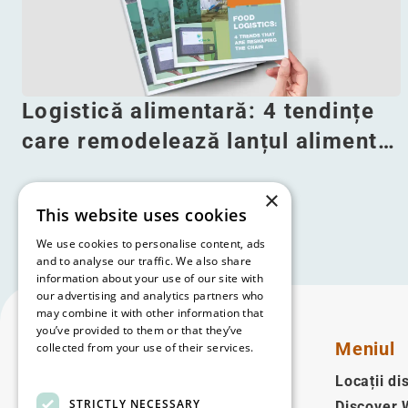
Logistică alimentară: 4 tendințe
care remodelează lanțul aliment…
×
Citeşte mai mult
This website uses cookies
We use cookies to personalise content, ads
and to analyse our traffic. We also share
information about your use of our site with
our advertising and analytics partners who
may combine it with other information that
you’ve provided to them or that they’ve
Meniul
collected from your use of their services.
Read more
Locații di
STRICTLY NECESSARY
Discover