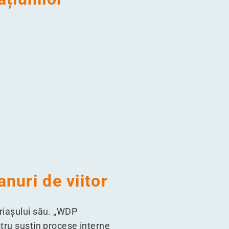
anuri de viitor
riașului său.
„
WDP
stru susțin procese interne