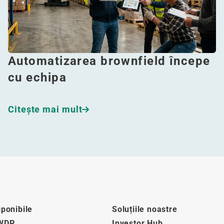
Automatizarea brownfield începe
cu echipa
Citeşte mai mult
sponibile
Soluțiile noastre
 WDP
Investor Hub