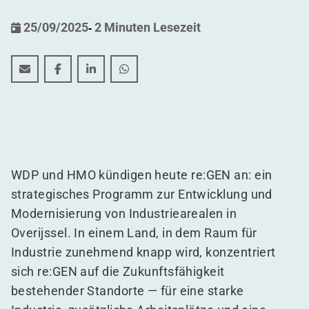
25/09/2025
-
2 Minuten Lesezeit
Wie WDP re:GEN eine Region in einen zukunftsfähigen
Wie WDP re:GEN eine Region in einen zukunftsf
Wie WDP re:GEN eine Region in einen zuk
Wie WDP re:GEN eine Region in ein
WDP und
HMO
kündigen heute re:GEN an: ein
strategisches Programm zur Entwicklung und
Modernisierung von Industriearealen in
Overijssel. In einem Land, in dem Raum für
Industrie zunehmend knapp wird, konzentriert
sich re:GEN auf die Zukunftsfähigkeit
bestehender Standorte — für eine starke