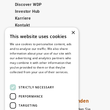
Discover WDP
Investor Hub
Karriere
Kontakt
×
This website uses cookies
Rechtliches
We use cookies to personalise content, ads
Disclaimer
and to analyse our traffic. We also share
information about your use of our site with
Privacy policy
our advertising and analytics partners who
Cookie policy
may combine it with other information that
you’ve provided to them or that they’ve
collected from your use of their services.
Unsere Niederlassungen
Read more
Kontakt
STRICTLY NECESSARY
PERFORMANCE
Bleiben Sie auf dem Laufenden
TARGETING
Bleiben Sie auf dem Laufenden: Melden Sie