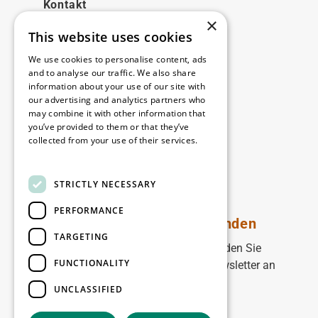
Kontakt
×
This website uses cookies
Rechtliches
We use cookies to personalise content, ads
Disclaimer
and to analyse our traffic. We also share
information about your use of our site with
Privacy policy
our advertising and analytics partners who
Cookie policy
may combine it with other information that
you’ve provided to them or that they’ve
collected from your use of their services.
Unsere Niederlassungen
Read more
Kontakt
STRICTLY NECESSARY
PERFORMANCE
Bleiben Sie auf dem Laufenden
TARGETING
Bleiben Sie auf dem Laufenden: Melden Sie
FUNCTIONALITY
sich für unseren WDP Marketing-Newsletter an
UNCLASSIFIED
Registrieren Sie sich