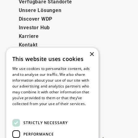
Verfügbare Standorte
Unsere Lösungen
Discover WDP
Investor Hub
Karriere
Kontakt
×
This website uses cookies
Rechtliches
We use cookies to personalise content, ads
Disclaimer
and to analyse our traffic. We also share
information about your use of our site with
Privacy policy
our advertising and analytics partners who
Cookie policy
may combine it with other information that
you’ve provided to them or that they’ve
collected from your use of their services.
Unsere Niederlassungen
Read more
Kontakt
STRICTLY NECESSARY
PERFORMANCE