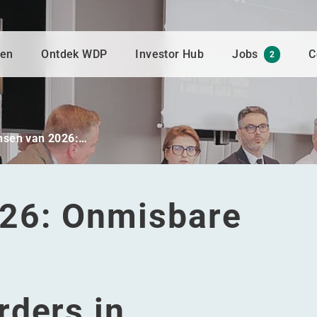
gen
Ontdek WDP
Investor Hub
Jobs
C
2
nsen van 2026:…
026: Onmisbare
rders in