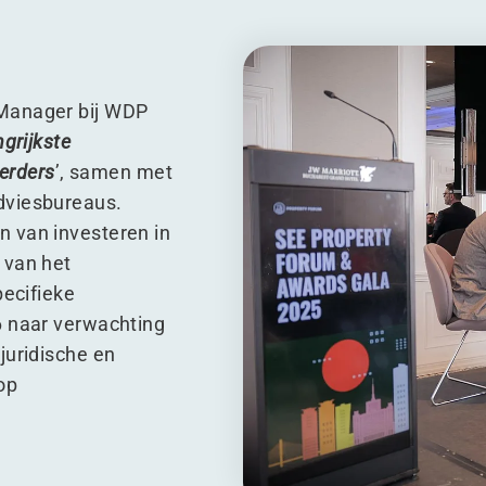
Manager bij WDP
grijkste
eerders
’, samen met
dviesbureaus.
 van investeren in
 van het
pecifieke
6 naar verwachting
juridische en
op