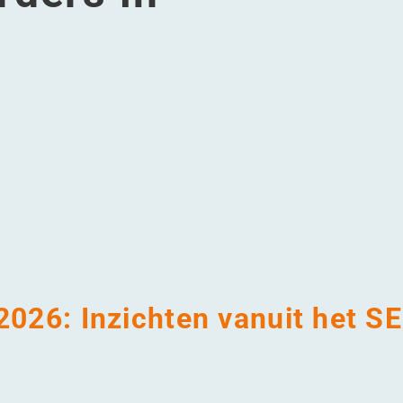
goedinvesteerders in Roemenië
r vastgoedinvesteerders in Roemenië
en voor vastgoedinvesteerders in Roemenië
nzichten voor vastgoedinvesteerders in Roemenië
2026: Inzichten vanuit het S