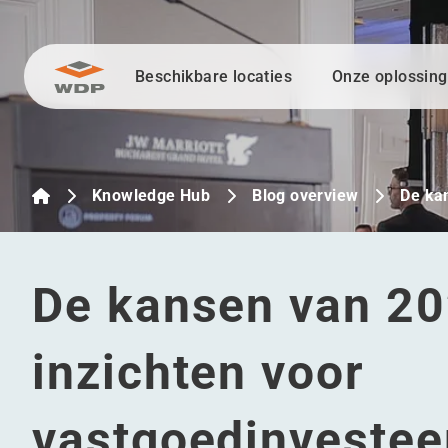
Beschikbare locaties
Onze oplossin
Ga naar inhoud
Knowledge Hub
Blog overview
De ka
De kansen van 2
inzichten voor
vastgoedinvestee