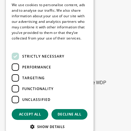
Juridisch
We use cookies to personalise content, ads
Disclaimer
and to analyse our traffic. We also share
information about your use of our site with
Privacy policy
our advertising and analytics partners who
Cookie policy
may combine it with other information that
you’ve provided to them or that they’ve
collected from your use of their services.
Onze kantoren
Read more
Contact
STRICTLY NECESSARY
PERFORMANCE
Blijf op de hoogte
TARGETING
Blijf up-to-date: meld u aan voor onze WDP
FUNCTIONALITY
Marketing nieuwsbrieven
UNCLASSIFIED
Registreer
ACCEPT ALL
DECLINE ALL
Copyright © 2026
SHOW DETAILS