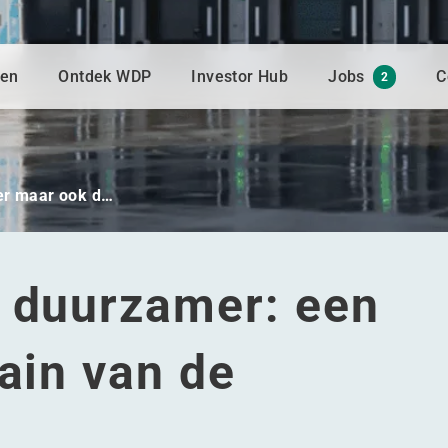
gen
Ontdek WDP
Investor Hub
Jobs
C
2
ger maar ook d…
k duurzamer: een
hain van de