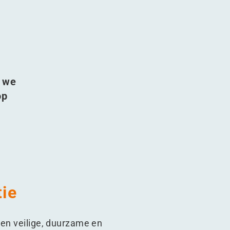
n we
op
tie
een veilige, duurzame en