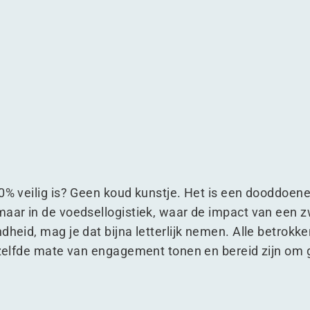
hain van de toekomst
cold chain van de toekomst
op de cold chain van de toekomst
 blik op de cold chain van de toekomst
0% veilig is? Geen koud kunstje. Het is een dooddoener
maar in de voedsellogistiek, waar de impact van een
ndheid, mag je dat bijna letterlijk nemen. Alle betrok
enzelfde mate van engagement tonen en bereid zijn om 