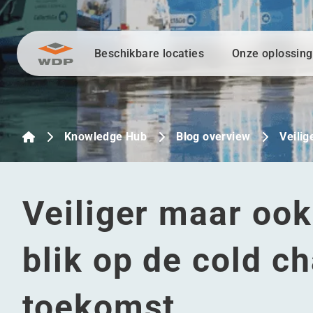
Beschikbare locaties
Onze oplossin
Ga naar inhoud
Knowledge Hub
Blog overview
Veili
Veiliger maar oo
blik op de cold c
toekomst