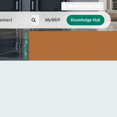
Nederlands (NL)
Zoek
ontact
MyWDP
Knowledge Hub