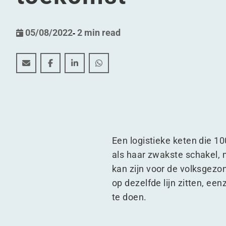
05/08/2022
-
2 min read
Veiliger maar ook duurzamer: een blik op de cold c
Veiliger maar ook duurzamer: een blik op de 
Veiliger maar ook duurzamer: een blik 
Veiliger maar ook duurzamer: een
Een logistieke keten die 10
als haar zwakste schakel, 
kan zijn voor de volksgezo
op dezelfde lijn zitten, e
te doen.