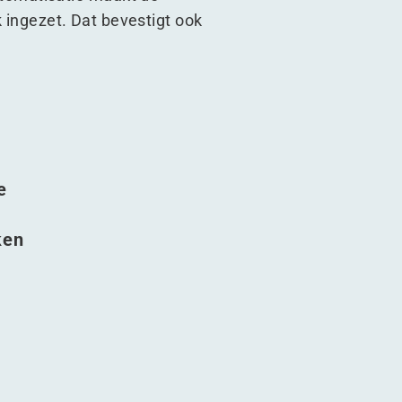
k ingezet. Dat bevestigt ook
e
ken