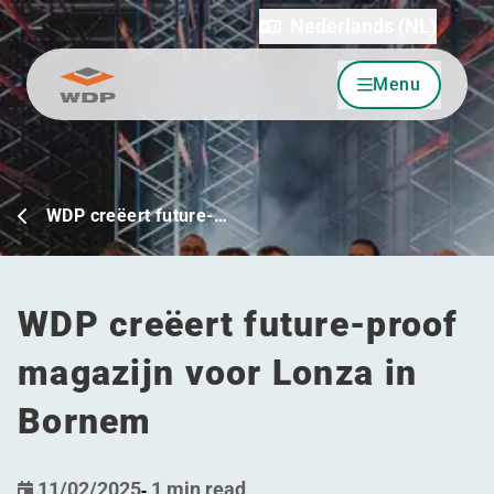
Nederlands (NL)
Menu
Ga naar inhoud
WDP creëert future-…
WDP creëert future-proof
magazijn voor Lonza in
Bornem
11/02/2025
-
1 min read