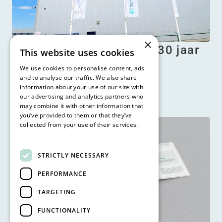
×
TD SYNNEX breidt bijna 30 jaar
This website uses cookies
oud warehouse uit en
We use cookies to personalise content, ads
and to analyse our traffic. We also share
automatiseer…
information about your use of our site with
our advertising and analytics partners who
Lees meer
may combine it with other information that
you’ve provided to them or that they’ve
collected from your use of their services.
Read more
STRICTLY NECESSARY
PERFORMANCE
TARGETING
FUNCTIONALITY