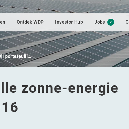
gen
Ontdek WDP
Investor Hub
Jobs
C
2
l portefeuill…
lle zonne-energie
016