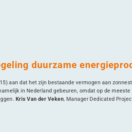
2016
en in 2016
dubbelen in 2016
ie verdubbelen in 2016
egeling duurzame energiepro
215) aan dat het zijn bestaande vermogen aan zonnest
rnamelijk in Nederland gebeuren, omdat op de meeste 
liggen.
Kris Van der Veken
, Manager Dedicated Proje