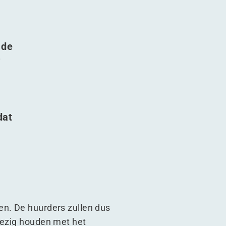
 de
r
dat
en. De huurders zullen dus
bezig houden met het