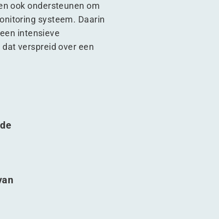
 hen ook ondersteunen om
onitoring systeem. Daarin
 een intensieve
 dat verspreid over een
 de
e
t
van