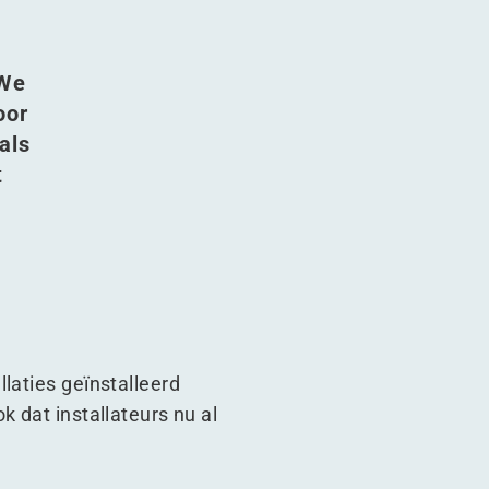
 We
oor
als
t
laties geïnstalleerd
 dat installateurs nu al