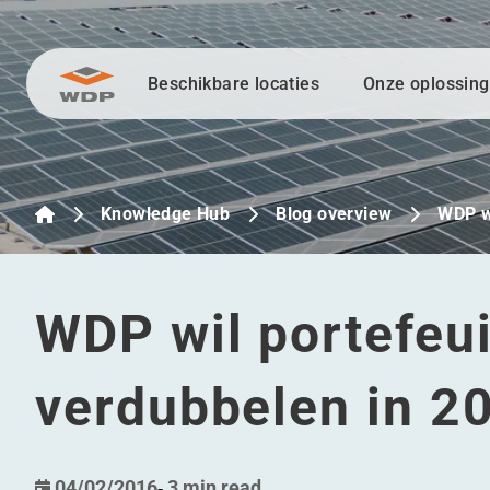
Beschikbare locaties
Onze oplossin
Ga naar inhoud
Knowledge Hub
Blog overview
WDP wi
WDP wil portefeui
verdubbelen in 2
04/02/2016
-
3 min read