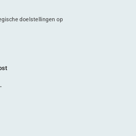
tegische doelstellingen op
ost
.