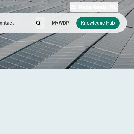
Nederlands (NL)
Zoek
ontact
MyWDP
Knowledge Hub