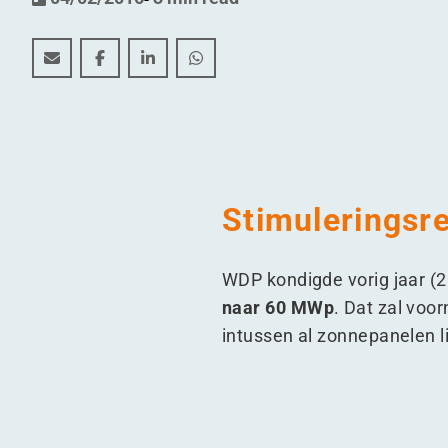
WDP wil portefeuille zonne-energie verdubbelen in 
WDP wil portefeuille zonne-energie verdubbel
WDP wil portefeuille zonne-energie ver
WDP wil portefeuille zonne-energ
Stimuleringsr
WDP kondigde vorig jaar (
naar 60 MWp
. Dat zal voo
intussen al zonnepanelen 