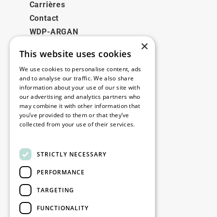
Carrières
Contact
WDP-ARGAN
×
This website uses cookies
Juridique
We use cookies to personalise content, ads
Disclaimer
and to analyse our traffic. We also share
information about your use of our site with
Politique de confidentialité
our advertising and analytics partners who
Cookie Policy
may combine it with other information that
you’ve provided to them or that they’ve
collected from your use of their services.
Nos bureaux
Read more
Contact
STRICTLY NECESSARY
PERFORMANCE
Restez informé
TARGETING
Restez à jour : inscrivez-vous à nos
FUNCTIONALITY
newsletters Marketing