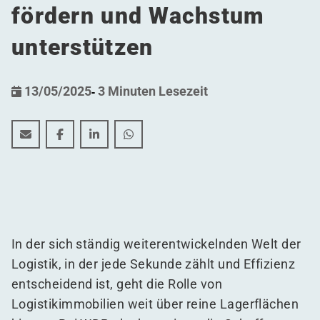
fördern und Wachstum
unterstützen
13/05/2025
-
3 Minuten Lesezeit
Warehouses with Brains x KDL: Logistische Herausfor
Warehouses with Brains x KDL: Logistische Her
Warehouses with Brains x KDL: Logistisc
Warehouses with Brains x KDL: Log
In der sich ständig weiterentwickelnden Welt der
Logistik, in der jede Sekunde zählt und Effizienz
entscheidend ist, geht die Rolle von
Logistikimmobilien weit über reine Lagerflächen