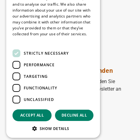
Disclaimer
and to analyse our traffic. We also share
information about your use of our site with
Privacy policy
our advertising and analytics partners who
Cookie policy
may combine it with other information that
you’ve provided to them or that they’ve
collected from your use of their services.
Unsere Niederlassungen
Read more
Kontakt
STRICTLY NECESSARY
PERFORMANCE
Bleiben Sie auf dem Laufenden
TARGETING
Bleiben Sie auf dem Laufenden: Melden Sie
FUNCTIONALITY
sich für unseren WDP Marketing-Newsletter an
UNCLASSIFIED
Registrieren Sie sich
ACCEPT ALL
DECLINE ALL
Copyright © 2026
SHOW DETAILS