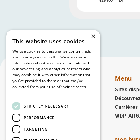
429 KO - PDF
×
This website uses cookies
We use cookies to personalise content, ads
and to analyse our traffic. We also share
information about your use of our site with
our advertising and analytics partners who
may combine it with other information that
Menu
you’ve provided to them or that they’ve
collected from your use of their services.
Sites disp
Read more
Découvre
Français
STRICTLY NECESSARY
Carrières
WDP-ARG
Suivez-nous
PERFORMANCE
Facebook
LinkedIn
YouTube
Instagram
Vimeo
TARGETING
Nos bur