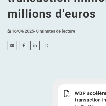
millions d’euros
16/04/2025
-
0 minutes de lecture
WDP accélère l'ambition de croissance de KDL avec u
WDP accélère l'ambition de croissance de KDL 
WDP accélère l'ambition de croissance 
WDP accélère l'ambition de crois
Télécharger WDP accélère
WDP accélère
transaction i