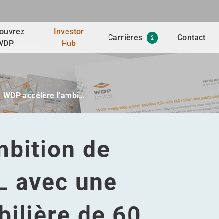
ouvrez
Investor
Carrières
Contact
2
WDP
Hub
WDP accélère l'ambi…
mbition de
L avec une
ilière de 60