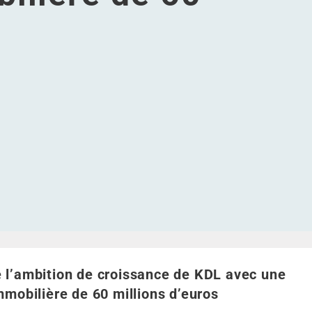
ne transaction immobilière de 60 millions d'euros
avec une transaction immobilière de 60 millions d'euros
de KDL avec une transaction immobilière de 60 millions d'e
sance de KDL avec une transaction immobilière de 60 millio
 l'ambition de croissance de KDL avec une transaction imm
 l’ambition de croissance de KDL avec une
mmobilière de 60 millions d’euros