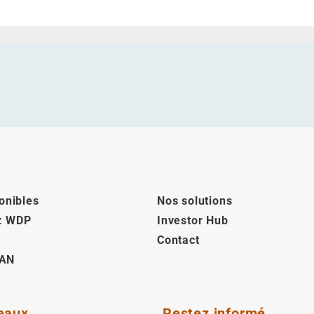
onibles
Nos solutions
z WDP
Investor Hub
Contact
AN
eaux
Restez informé