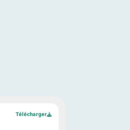
uros
ns d'euros
obilière de 60 millions d'euros">
Télécharger