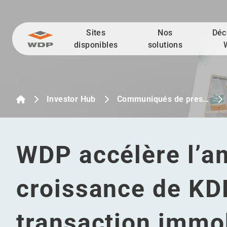
Sites
Nos
Déc
Allez au contenu
disponibles
solutions
Investor Hub
Communiqués de pres…
WDP accélère l’a
croissance de KD
transaction immob