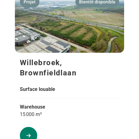
Projet
Bientôt disponible
Willebroek,
Brownfieldlaan
Surface louable
Warehouse
15 000 m²