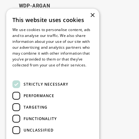
WDP-ARGAN
×
This website uses cookies
Juridique
We use cookies to personalise content, ads
Disclaimer
and to analyse our traffic. We also share
information about your use of our site with
Politique de confidentialité
our advertising and analytics partners who
Cookie Policy
may combine it with other information that
you’ve provided to them or that they’ve
collected from your use of their services.
Nos bureaux
Read more
Contact
STRICTLY NECESSARY
PERFORMANCE
Restez informé
TARGETING
Restez à jour : inscrivez-vous à nos
FUNCTIONALITY
newsletters Marketing
UNCLASSIFIED
S'enregistrer