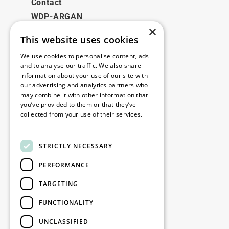
Contact
WDP-ARGAN
×
This website uses cookies
Juridique
We use cookies to personalise content, ads
Disclaimer
and to analyse our traffic. We also share
information about your use of our site with
Politique de confidentialité
our advertising and analytics partners who
Cookie Policy
may combine it with other information that
you’ve provided to them or that they’ve
collected from your use of their services.
Nos bureaux
Read more
Contact
STRICTLY NECESSARY
PERFORMANCE
Restez informé
TARGETING
Restez à jour : inscrivez-vous à nos
FUNCTIONALITY
newsletters Marketing
UNCLASSIFIED
S'enregistrer