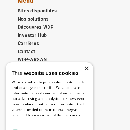
Menu
Sites disponibles
Nos solutions
Découvrez WDP
Investor Hub
Carrières
Contact
WDP-ARGAN
×
This website uses cookies
Juridique
We use cookies to personalise content, ads
Disclaimer
and to analyse our traffic. We also share
information about your use of our site with
Politique de confidentialité
our advertising and analytics partners who
Cookie Policy
may combine it with other information that
you’ve provided to them or that they’ve
collected from your use of their services.
Nos bureaux
Read more