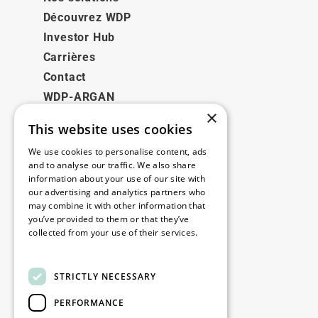
Découvrez WDP
Investor Hub
Carrières
Contact
WDP-ARGAN
×
This website uses cookies
Juridique
We use cookies to personalise content, ads
Disclaimer
and to analyse our traffic. We also share
information about your use of our site with
Politique de confidentialité
our advertising and analytics partners who
Cookie Policy
may combine it with other information that
you’ve provided to them or that they’ve
collected from your use of their services.
Nos bureaux
Read more
Contact
STRICTLY NECESSARY
PERFORMANCE
Restez informé