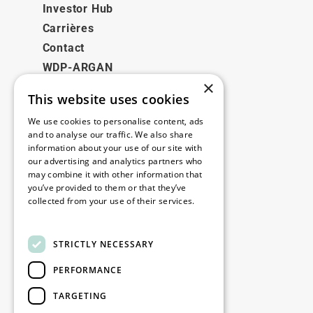
Investor Hub
Carrières
Contact
WDP-ARGAN
×
This website uses cookies
Juridique
We use cookies to personalise content, ads
Disclaimer
and to analyse our traffic. We also share
information about your use of our site with
Politique de confidentialité
our advertising and analytics partners who
Cookie Policy
may combine it with other information that
you’ve provided to them or that they’ve
collected from your use of their services.
Nos bureaux
Read more
Contact
STRICTLY NECESSARY
PERFORMANCE
Restez informé
TARGETING
Restez à jour : inscrivez-vous à nos