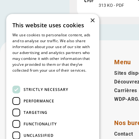
313 KO - PDF
×
This website uses cookies
We use cookies to personalise content, ads
and to analyse our traffic. We also share
information about your use of our site with
our advertising and analytics partners who
may combine it with other information that
Menu
you’ve provided to them or that they’ve
collected from your use of their services.
Sites disp
Read more
Découvre
Français
STRICTLY NECESSARY
Carrières
WDP-ARG
Suivez-nous
PERFORMANCE
Facebook
LinkedIn
YouTube
Instagram
Vimeo
TARGETING
Nos bur
FUNCTIONALITY
Copyright © 2026
Contact
UNCLASSIFIED