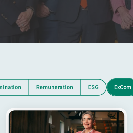
ination
Remuneration
ESG
ExCom