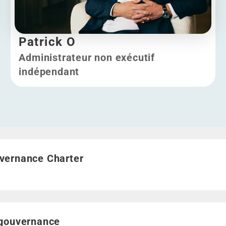
Patrick O
Administrateur non exécutif
indépendant
Patrick O
Governance Charter">
vernance Charter
de gouvernance">
 gouvernance