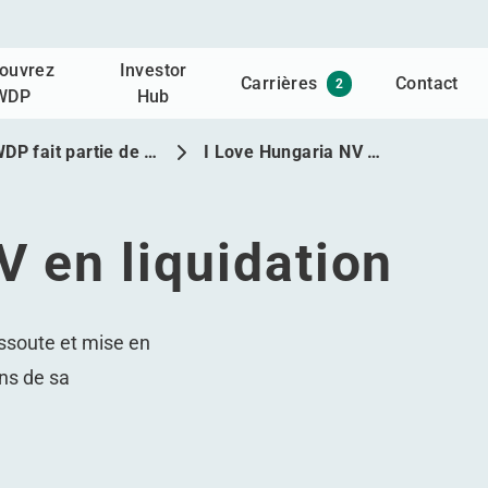
ouvrez
Investor
Carrières
Contact
2
WDP
Hub
DP fait partie de …
I Love Hungaria NV …
V en liquidation
issoute et mise en
ins de sa