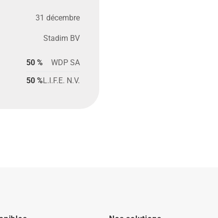
31 décembre
Stadim BV
50 %
WDP SA
50 %
L.I.F.E. N.V.