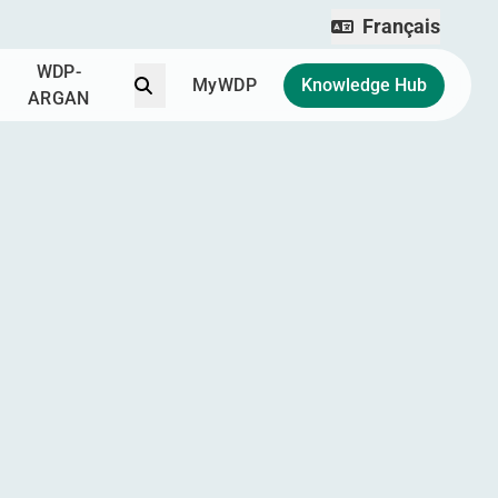
Français
WDP-
Recherchez
MyWDP
Knowledge Hub
ARGAN