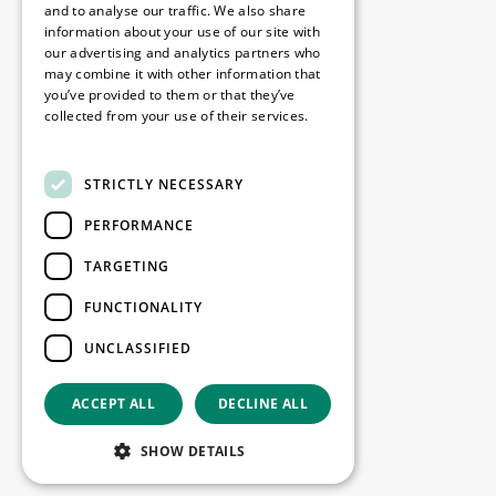
Disclaimer
and to analyse our traffic. We also share
information about your use of our site with
Politique de confidentialité
our advertising and analytics partners who
Cookie Policy
may combine it with other information that
you’ve provided to them or that they’ve
collected from your use of their services.
Nos bureaux
Read more
Contact
STRICTLY NECESSARY
PERFORMANCE
Restez informé
TARGETING
Restez à jour : inscrivez-vous à nos
FUNCTIONALITY
newsletters Marketing
UNCLASSIFIED
S'enregistrer
ACCEPT ALL
DECLINE ALL
Copyright © 2026
SHOW DETAILS