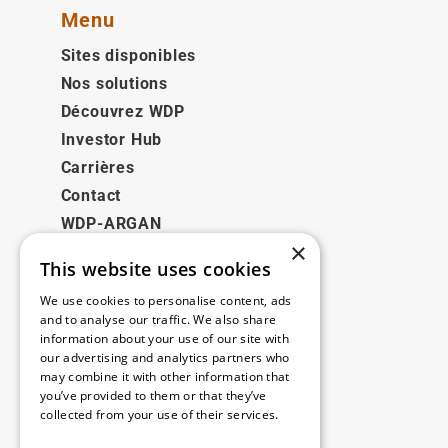
Menu
Sites disponibles
Nos solutions
Découvrez WDP
Investor Hub
Carrières
Contact
WDP-ARGAN
×
This website uses cookies
Juridique
We use cookies to personalise content, ads
Disclaimer
and to analyse our traffic. We also share
information about your use of our site with
Politique de confidentialité
our advertising and analytics partners who
Cookie Policy
may combine it with other information that
you’ve provided to them or that they’ve
collected from your use of their services.
Nos bureaux
Read more