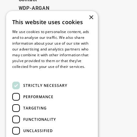
WDP-ARGAN
×
This website uses cookies
Juridique
We use cookies to personalise content, ads
Disclaimer
and to analyse our traffic. We also share
information about your use of our site with
Politique de confidentialité
our advertising and analytics partners who
Cookie Policy
may combine it with other information that
you’ve provided to them or that they’ve
collected from your use of their services.
Nos bureaux
Read more
Contact
STRICTLY NECESSARY
PERFORMANCE
Restez informé
TARGETING
Restez à jour : inscrivez-vous à nos
FUNCTIONALITY
newsletters Marketing
UNCLASSIFIED
S'enregistrer