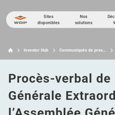
Sites
Nos
Déc
Allez au contenu
disponibles
solutions
Investor Hub
Communiqués de pres…
Procès-verbal de
Générale Extraord
l’Assemblée Géné