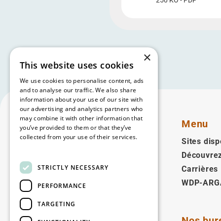
250 KO - PDF
×
This website uses cookies
We use cookies to personalise content, ads
and to analyse our traffic. We also share
information about your use of our site with
our advertising and analytics partners who
may combine it with other information that
Menu
you’ve provided to them or that they’ve
collected from your use of their services.
Sites disp
Read more
Découvre
Français
STRICTLY NECESSARY
Carrières
WDP-ARG
Suivez-nous
PERFORMANCE
Facebook
LinkedIn
YouTube
Instagram
Vimeo
TARGETING
Nos bur