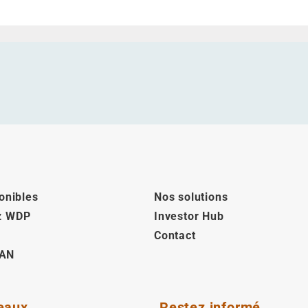
onibles
Nos solutions
z WDP
Investor Hub
Contact
AN
eaux
Restez informé