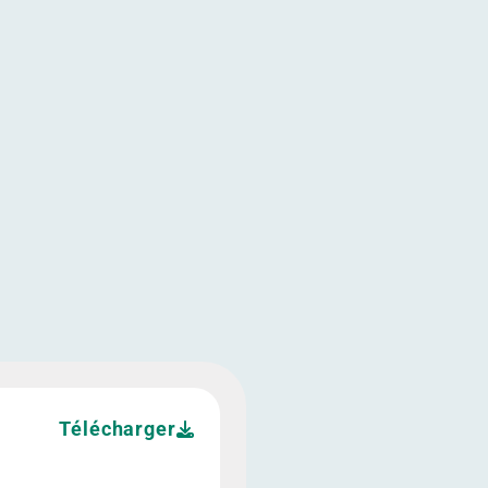
2022
 avril 2022
nérale annuelle du 27 avril 2022">
Télécharger