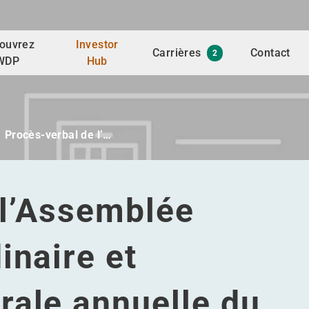
ouvrez
Investor
Carrières
Contact
2
WDP
Hub
Procès-verbal de l’…
 l’Assemblée
inaire et
rale annuelle du