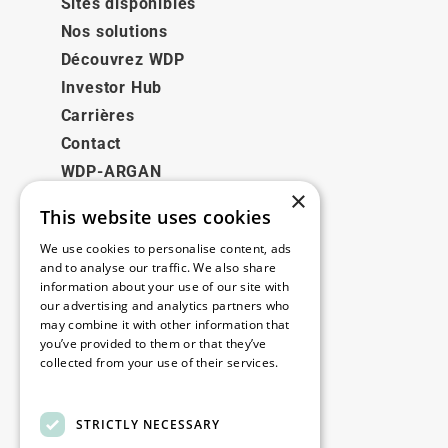
Sites disponibles
Nos solutions
Découvrez WDP
Investor Hub
Carrières
Contact
WDP-ARGAN
×
This website uses cookies
Juridique
We use cookies to personalise content, ads
Disclaimer
and to analyse our traffic. We also share
information about your use of our site with
Politique de confidentialité
our advertising and analytics partners who
Cookie Policy
may combine it with other information that
you’ve provided to them or that they’ve
collected from your use of their services.
Nos bureaux
Read more
Contact
STRICTLY NECESSARY