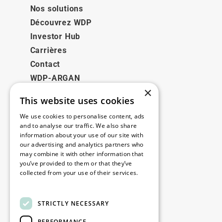
Nos solutions
Découvrez WDP
Investor Hub
Carrières
Contact
WDP-ARGAN
×
This website uses cookies
Juridique
We use cookies to personalise content, ads
Disclaimer
and to analyse our traffic. We also share
information about your use of our site with
Politique de confidentialité
our advertising and analytics partners who
Cookie Policy
may combine it with other information that
you’ve provided to them or that they’ve
collected from your use of their services.
Nos bureaux
Read more
Contact
STRICTLY NECESSARY
PERFORMANCE