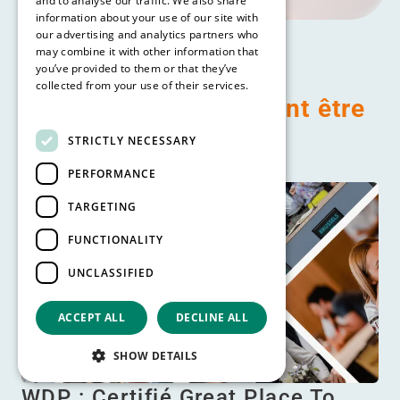
and to analyse our traffic. We also share
information about your use of our site with
our advertising and analytics partners who
may combine it with other information that
you’ve provided to them or that they’ve
collected from your use of their services.
Vous pouvez également être
Read more
intéressé par
STRICTLY NECESSARY
PERFORMANCE
TARGETING
FUNCTIONALITY
UNCLASSIFIED
ACCEPT ALL
DECLINE ALL
SHOW DETAILS
WDP : Certifié Great Place To