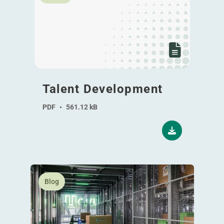
Talent Development
PDF
•
561.12 kB
En savoir plus Checklist : votre guide pas à pas ver
Blog