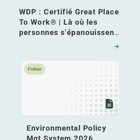
WDP : Certifié Great Place
To Work® | Là où les
personnes s’épanouissent,
où le sens guide et où
l’engagement inspire
En savoir plus Environmental Policy Mgt System 20
Fichier
Environmental Policy
Mgt System 2026