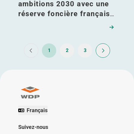
ambitions 2030 avec une
réserve foncière française
de 67 millions d’euros et
nomme un Group
European Investment
1
2
3
Manager
Français
Suivez-nous