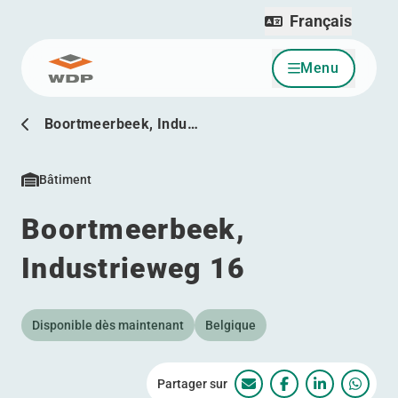
Français
Menu
Allez au contenu
Boortmeerbeek, Indu…
Bâtiment
Boortmeerbeek,
Industrieweg 16
Disponible dès maintenant
Belgique
Partager sur
Boortmeerbeek, Indus
Boortmeerbeek, 
Boortmeerb
Boort