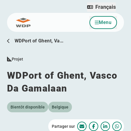
Français
Menu
Allez au contenu
WDPort of Ghent, Va…
Projet
WDPort of Ghent, Vasco
Da Gamalaan
Bientôt disponible
Belgique
Partager sur
WDPort of Ghent, Va
WDPort of Ghent
WDPort of 
WDPor