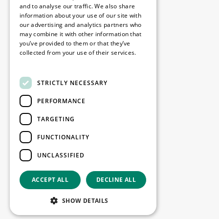
Disclaimer
and to analyse our traffic. We also share
information about your use of our site with
Politique de confidentialité
our advertising and analytics partners who
Cookie Policy
may combine it with other information that
you’ve provided to them or that they’ve
collected from your use of their services.
Nos bureaux
Read more
Contact
STRICTLY NECESSARY
PERFORMANCE
Restez informé
TARGETING
Restez à jour : inscrivez-vous à nos
FUNCTIONALITY
newsletters Marketing
UNCLASSIFIED
S'enregistrer
ACCEPT ALL
DECLINE ALL
Copyright © 2026
SHOW DETAILS