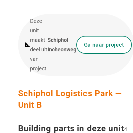
Deze
unit
maakt
Schiphol
Ga naar project
deel uit
Incheonweg
van
project
Schiphol Logistics Park —
Unit B
Building parts in deze unit
4