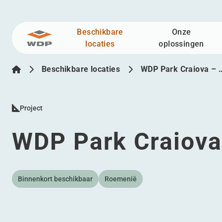
Beschikbare
Onze
Ga naar inhoud
locaties
oplossingen
Beschikbare locaties
WDP Park Craiova – 
Project
WDP Park Craiova
Binnenkort beschikbaar
Roemenië