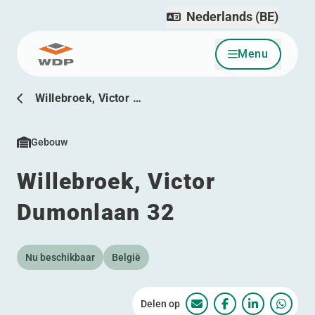
Nederlands (BE)
Menu
Ga naar inhoud
Willebroek, Victor …
Gebouw
Willebroek, Victor
Dumonlaan 32
Nu beschikbaar
België
Delen op
Willebroek, Victor Du
Willebroek, Vict
Willebroek,
Willeb