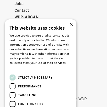
Jobs
Contact
WDP-ARGAN
×
This website uses cookies
Juridisch
We use cookies to personalise content, ads
Disclaimer
and to analyse our traffic. We also share
information about your use of our site with
Privacybeleid
our advertising and analytics partners who
Cookie Policy
may combine it with other information that
you’ve provided to them or that they’ve
collected from your use of their services.
Onze kantoren
Read more
Contact
STRICTLY NECESSARY
PERFORMANCE
Blijf op de hoogte
TARGETING
Blijf up-to-date: meld u aan voor onze WDP
FUNCTIONALITY
Marketing nieuwsbrieven