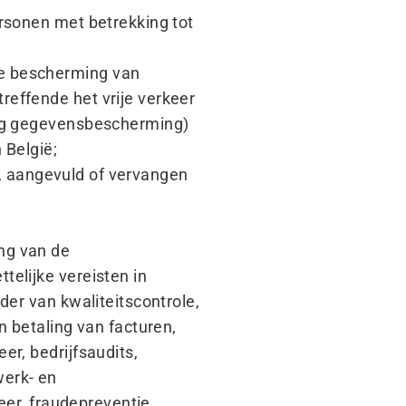
ersonen met betrekking tot
de bescherming van
effende het vrije verkeer
ing gegevensbescherming)
n België;
gd, aangevuld of vervangen
ng van de
telijke vereisten in
der van kwaliteitscontrole,
n betaling van facturen,
er, bedrijfsaudits,
werk- en
eer, fraudepreventie,