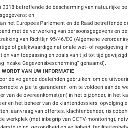
li 2018 betreffende de bescherming van natuurlijke p
nsgegevens; en
an het Europees Parlement en de Raad betreffende 
rband met de verwerking van persoonsgegevens en betr
intrekking van Richtlijn 95/46/EG (Algemene verorden
ige of gelijkwaardige nationale wet- of regelgeving i
ht en van toepassing en zoals van tijd tot tijd gewijzi
ng inzake Gegevensbescherming” genaamd).
T WORDT VAN UW INFORMATIE
or de volgende doeleinden gebruiken: om de uitvoeri
rrecte wijze te garanderen, om te voldoen aan de wet
r van de overeenkomst(en) in het bijzonder, in het ka
eer en het beheer van de klantendossiers, opvolging e
en, aanvraag van offertes, klachtenbeheer, risicobehe
de werkplek (met inbegrip van CCTV-monitoring), net
ndersteuning, gezondheid en veiligheid, faciliteitenbeh