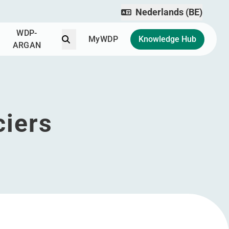
Nederlands (BE)
WDP-
Zoek
MyWDP
Knowledge Hub
ARGAN
ciers