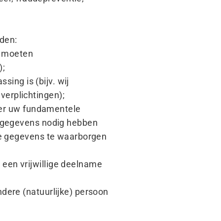
nden:
e moeten
);
sing is (bijv. wij
verplichtingen);
over uw fundamentele
w gegevens nodig hebben
 de gegevens te waarborgen
een vrijwillige deelname
dere (natuurlijke) persoon