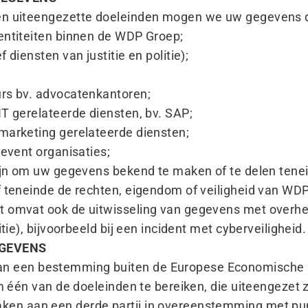
ven uiteengezette doeleinden mogen we uw gegevens 
 entiteiten binnen de WDP Groep;
 diensten van justitie en politie);
urs bv. advocatenkantoren;
IT gerelateerde diensten, bv. SAP;
 marketing gerelateerde diensten;
 event organisaties;
zijn om uw gegevens bekend te maken of te delen tene
f teneinde de rechten, eigendom of veiligheid van WDP
t omvat ook de uitwisseling van gegevens met overhei
itie), bijvoorbeeld bij een incident met cyberveiligheid
EGEVENS
n een bestemming buiten de Europese Economische 
m één van de doeleinden te bereiken, die uiteengezet zij
en aan een derde partij in overeenstemming met pu