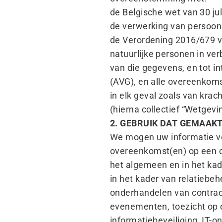
de Belgische wet van 30 ju
de verwerking van persoo
de Verordening 2016/679 v
natuurlijke personen in ve
van die gegevens, en tot 
(AVG), en alle overeenkomst
in elk geval zoals van krac
(hierna collectief
“
Wetgevi
2. GEBRUIK DAT GEMAAK
We mogen uw informatie vo
overeenkomst(en) op een co
het algemeen en in het kade
in het kader van relatiebeh
onderhandelen van contract
evenementen, toezicht op 
informatiebeveiliging, IT-o