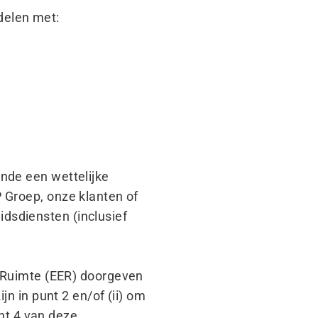
delen met:
inde een wettelijke
 Groep, onze klanten of
dsdiensten (inclusief
.
Ruimte (EER) doorgeven
n in punt 2 en/​of (ii) om
nt 4 van deze