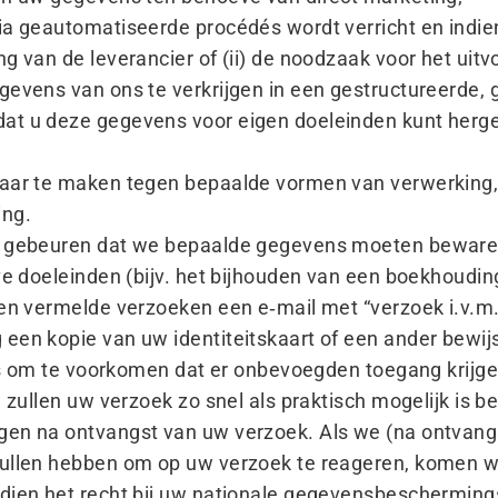
ia geautomatiseerde procédés wordt verricht en indie
g van de leverancier of (ii) de noodzaak voor het uitv
gevens van ons te verkrijgen in een gestructureerde,
at u deze gegevens voor eigen doeleinden kunt herge
waar te maken tegen bepaalde vormen van verwerking
ing.
n gebeuren dat we bepaalde gegevens moeten bewaren
eve doeleinden (bijv. het bijhouden van een boekhoudin
oven vermelde verzoeken een e‑mail met
“
verzoek i.v.m
en kopie van uw identiteitskaart of een ander bewijs v
 ons om te voorkomen dat er onbevoegden toegang krijg
j zullen uw verzoek zo snel als praktisch mogelijk is 
gen na ontvangst van uw verzoek. Als we (na ontvan
zullen hebben om op uw verzoek te reageren, komen we
dien het recht bij uw nationale gegevensbeschermingsa