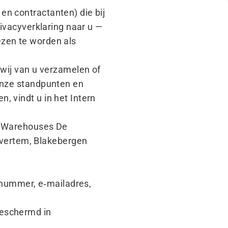
en contractanten) die bij
rivacyverklaring naar u —
ezen te worden als
 wij van u verzamelen of
 onze standpunten en
, vindt u in het Intern
ar Warehouses De
vertem, Blakebergen
nummer, e‑mailadres,
beschermd in