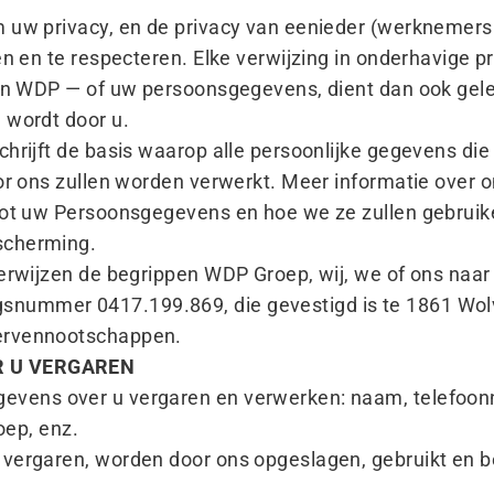
 uw privacy, en de privacy van eenieder (werknemers 
en en te respecteren. Elke verwijzing in onderhavige p
van WDP — of uw persoonsgegevens, dient dan ook gel
 wordt door u.
chrijft de basis waarop alle persoonlijke gegevens die
oor ons zullen worden verwerkt. Meer informatie over
tot uw Persoonsgegevens en hoe we ze zullen gebruiken
scherming.
verwijzen de begrippen WDP Groep, wij, we of ons na
nummer 0417.199.869, die gevestigd is te 1861 Wol
ervennootschappen.
R U VERGAREN
evens over u vergaren en verwerken: naam, telefoon
roep, enz.
 vergaren, worden door ons opgeslagen, gebruikt en 