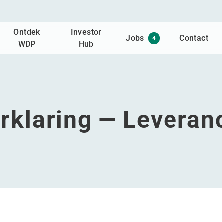
Ontdek
Investor
Jobs
Contact
4
WDP
Hub
rklaring — Leveran