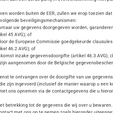
en worden buiten de EER, zullen we erop toezien d
 volgende beveiligingsmechanismen:
aarnaar uw gegevens doorgegeven worden, garandere
kel 45 AVG); of
e door de Europese Commissie goedgekeurde clausules
kel 46.2 AVG); of
omst inzake gegevensdoorgifte (artikel 46.3 AVG); c
ijn aangenomen door de Belgische gegevensbeschermi
enst te ontvangen over de doorgifte van uw gegevens 
e zijn ingevoerd (inclusief de manier waarop u een k
met ons opnemen via de contactgegevens die u hieron
et betrekking tot de gegevens die wij over u bewaren
ontact met ons op te nemen zoals hieronder uiteenge