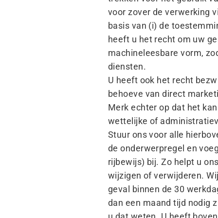
voor zover de verwerking v
basis van (i) de toestemmin
heeft u het recht om uw ge
machineleesbare vorm, zod
diensten.
U heeft ook het recht bez
behoeve van direct market
Merk echter op dat het ka
wettelijke of administrati
Stuur ons voor alle hierb
de onderwerpregel en voeg e
rijbewijs) bij. Zo helpt u
wijzigen of verwijderen. Wi
geval binnen de 30 werkda
dan een maand tijd nodig 
u dat weten. U heeft boven