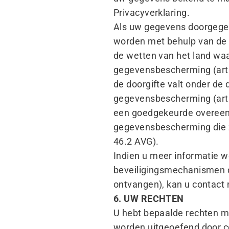
Privacyverklaring.
Als uw gegevens doorgegev
worden met behulp van de
de wetten van het land w
gegevensbescherming (arti
de doorgifte valt onder d
gegevensbescherming (arti
een goedgekeurde overeenk
gegevensbescherming die z
46.2 AVG).
Indien u meer informatie w
beveiligingsmechanismen di
ontvangen), kan u contact 
6. UW RECHTEN
U hebt bepaalde rechten m
worden uitgeoefend door c