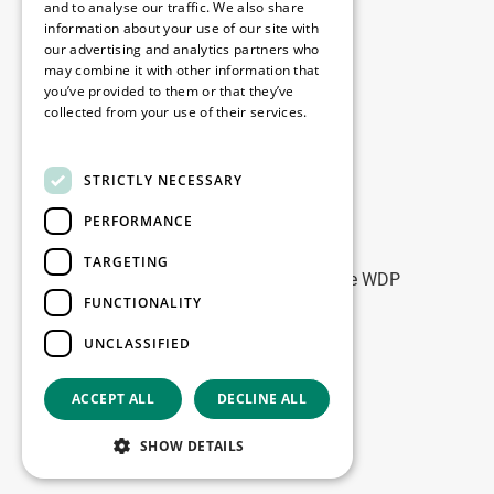
Disclaimer
and to analyse our traffic. We also share
information about your use of our site with
Privacybeleid
our advertising and analytics partners who
Cookie Policy
may combine it with other information that
you’ve provided to them or that they’ve
collected from your use of their services.
Onze kantoren
Read more
Contact
STRICTLY NECESSARY
PERFORMANCE
Blijf op de hoogte
TARGETING
Blijf up-to-date: meld u aan voor onze WDP
FUNCTIONALITY
Marketing nieuwsbrieven
UNCLASSIFIED
Registreer
ACCEPT ALL
DECLINE ALL
Copyright © 2026
SHOW DETAILS