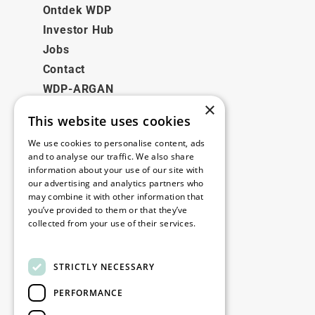
Ontdek WDP
Investor Hub
Jobs
Contact
WDP-ARGAN
×
This website uses cookies
Juridisch
We use cookies to personalise content, ads
Disclaimer
and to analyse our traffic. We also share
information about your use of our site with
Privacybeleid
our advertising and analytics partners who
Cookie Policy
may combine it with other information that
you’ve provided to them or that they’ve
collected from your use of their services.
Onze kantoren
Read more
Contact
STRICTLY NECESSARY
PERFORMANCE
Blijf op de hoogte