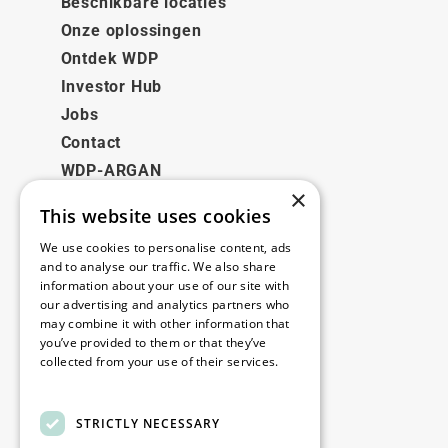
Beschikbare locaties
Onze oplossingen
Ontdek WDP
Investor Hub
Jobs
Contact
WDP-ARGAN
×
This website uses cookies
Juridisch
We use cookies to personalise content, ads
Disclaimer
and to analyse our traffic. We also share
information about your use of our site with
Privacybeleid
our advertising and analytics partners who
Cookie Policy
may combine it with other information that
you’ve provided to them or that they’ve
collected from your use of their services.
Onze kantoren
Read more
Contact
STRICTLY NECESSARY