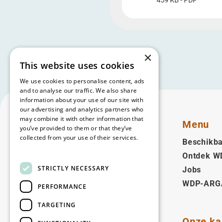
459 KB - PDF
×
This website uses cookies
We use cookies to personalise content, ads
and to analyse our traffic. We also share
information about your use of our site with
our advertising and analytics partners who
may combine it with other information that
Menu
you’ve provided to them or that they’ve
collected from your use of their services.
Beschikba
Read more
Ontdek W
Nederlands (BE)
STRICTLY NECESSARY
Jobs
WDP-ARG
Volg ons
PERFORMANCE
Facebook
LinkedIn
YouTube
Instagram
Vimeo
TARGETING
Onze ka