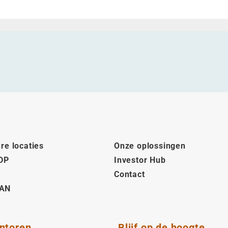
re locaties
Onze oplossingen
DP
Investor Hub
Contact
AN
ntoren
Blijf op de hoogte