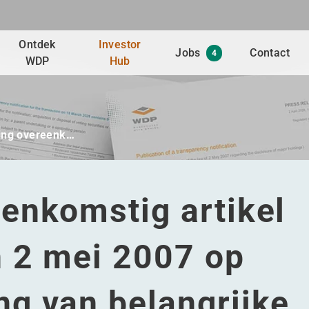
Ontdek
Investor
Jobs
Contact
4
WDP
Hub
ing overeenk…
enkomstig artikel
n 2 mei 2007 op
g van belangrijke