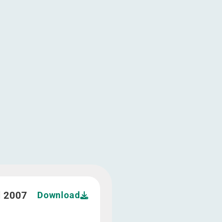
nemingen
e deelnemingen
ngrijke deelnemingen
n belangrijke deelnemingen
 openbaarmaking van belangrijke deelnemingen">
i 2007
Download