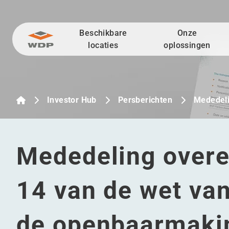
Beschikbare
Onze
Ga naar inhoud
locaties
oplossingen
Investor Hub
Persberichten
Mededel
Mededeling overe
14 van de wet va
de openbaarmakin