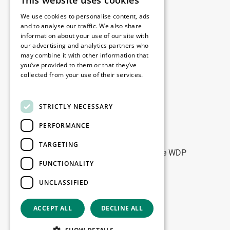
This website uses cookies
Juridisch
We use cookies to personalise content, ads
Disclaimer
and to analyse our traffic. We also share
information about your use of our site with
Privacybeleid
our advertising and analytics partners who
Cookie Policy
may combine it with other information that
you’ve provided to them or that they’ve
collected from your use of their services.
Onze kantoren
Read more
Contact
STRICTLY NECESSARY
PERFORMANCE
Blijf op de hoogte
TARGETING
Blijf up-to-date: meld u aan voor onze WDP
FUNCTIONALITY
Marketing nieuwsbrieven
UNCLASSIFIED
Registreer
ACCEPT ALL
DECLINE ALL
Copyright © 2026