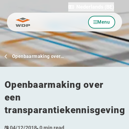
Nederlands (BE)
Menu
Ga naar inhoud
Openbaarmaking over…
Openbaarmaking over
een
transparantiekennisgeving
04/12/2018
-
0 min read