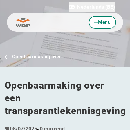
Nederlands (BE)
Menu
Ga naar inhoud
Openbaarmaking over…
Openbaarmaking over
een
transparantiekennisgeving
08/07/2025
-
0 min read