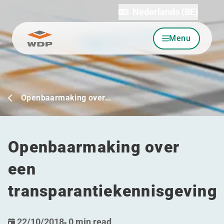
Nederlands (BE)
Menu
Ga naar inhoud
Openbaarmaking over…
Openbaarmaking over
een
transparantiekennisgeving
22/10/2018
-
0 min read