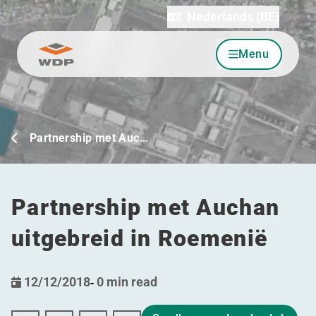
Nederlands (BE)
Menu
Ga naar inhoud
Partnership met Auc…
Partnership met Auchan
uitgebreid in Roemenië
12/12/2018
-
0 min read