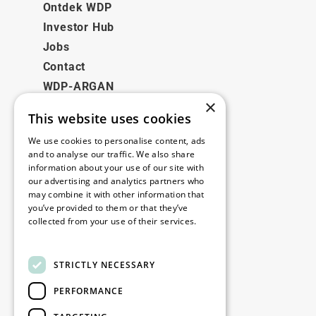
Ontdek WDP
Investor Hub
Jobs
Contact
WDP-ARGAN
×
This website uses cookies
Juridisch
We use cookies to personalise content, ads
Disclaimer
and to analyse our traffic. We also share
information about your use of our site with
Privacybeleid
our advertising and analytics partners who
Cookie Policy
may combine it with other information that
you’ve provided to them or that they’ve
collected from your use of their services.
Onze kantoren
Read more
Contact
STRICTLY NECESSARY
PERFORMANCE
Blijf op de hoogte