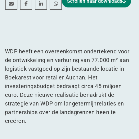
Scrollen naar downloads
Partnership met Auchan uitgebreid in Roemenië
Partnership met Auchan uitgebreid in Roemeni
Partnership met Auchan uitgebreid in Ro
Partnership met Auchan uitgebreid
WDP heeft een overeenkomst ondertekend voor
de ontwikkeling en verhuring van 77.000 m² aan
logistiek vastgoed op zijn bestaande locatie in
Boekarest voor retailer Auchan. Het
investeringsbudget bedraagt circa 45 miljoen
euro. Deze nieuwe realisatie benadrukt de
strategie van WDP om langetermijnrelaties en
partnerships over de landsgrenzen heen te
creëren.