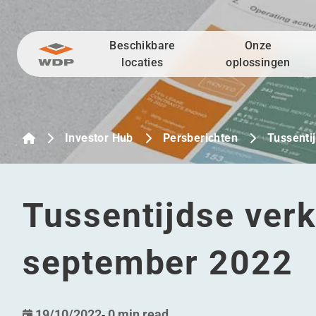
Beschikbare
Onze
Ga naar inhoud
locaties
oplossingen
Investor Hub
Persberichten
Tussenti
Tussentijdse verk
september 2022
19/10/2022
-
0 min read