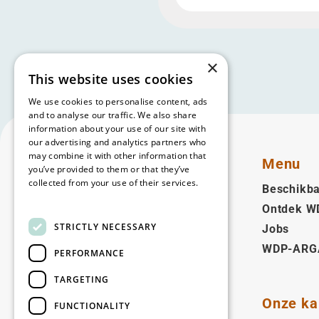
×
This website uses cookies
We use cookies to personalise content, ads
and to analyse our traffic. We also share
information about your use of our site with
our advertising and analytics partners who
may combine it with other information that
Menu
you’ve provided to them or that they’ve
collected from your use of their services.
Beschikba
Read more
Ontdek W
Nederlands (BE)
STRICTLY NECESSARY
Jobs
WDP-ARG
Volg ons
PERFORMANCE
Facebook
LinkedIn
YouTube
Instagram
Vimeo
TARGETING
Onze ka
FUNCTIONALITY
Copyright © 2026