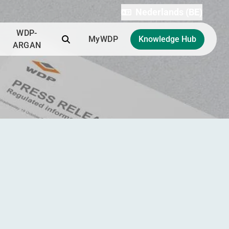
Nederlands (BE)
WDP-
Zoek
MyWDP
Knowledge Hub
ARGAN