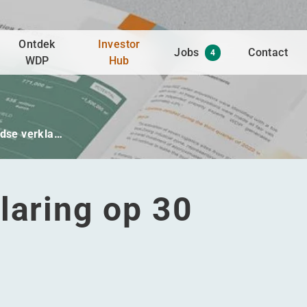
Ontdek
Investor
Jobs
Contact
4
WDP
Hub
jdse verkla…
laring op 30