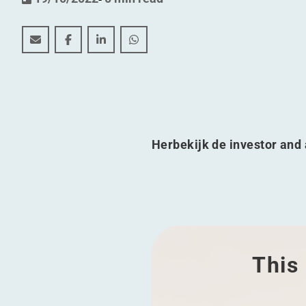
Tussentijdse verklaring op 30 september 2022
Tussentijdse verklaring op 30 september 2022
Tussentijdse verklaring op 30 septembe
Tussentijdse verklaring op 30 se
Herbekijk de investor and 
This 