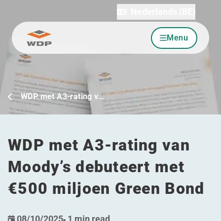
Nederlands (BE)
Menu
Ga naar inhoud
WDP met A3-rating v…
WDP met A3-rating van
Moody’s debuteert met
€500 miljoen Green Bond
08/10/2025
-
1 min read