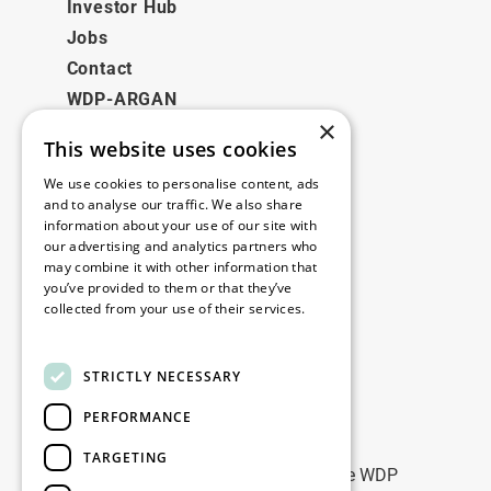
Investor Hub
Jobs
Contact
WDP-ARGAN
×
This website uses cookies
Juridisch
We use cookies to personalise content, ads
Disclaimer
and to analyse our traffic. We also share
information about your use of our site with
Privacybeleid
our advertising and analytics partners who
Cookie Policy
may combine it with other information that
you’ve provided to them or that they’ve
collected from your use of their services.
Onze kantoren
Read more
Contact
STRICTLY NECESSARY
PERFORMANCE
Blijf op de hoogte
TARGETING
Blijf up-to-date: meld u aan voor onze WDP