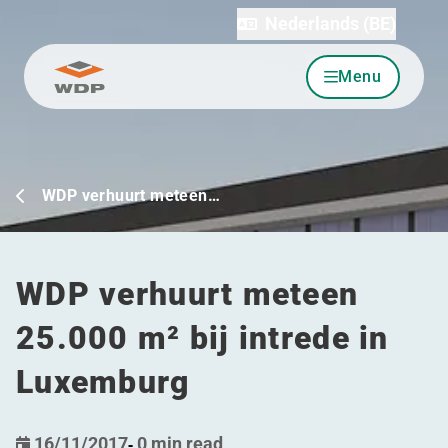
Nederlands (BE)
Menu
Ga naar inhoud
WDP verhuurt meteen…
WDP verhuurt meteen
25.000 m² bij intrede in
Luxemburg
16/11/2017
-
0 min read