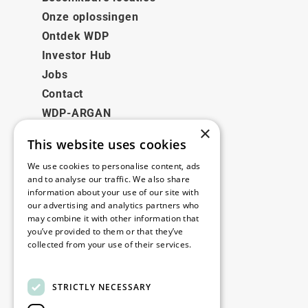
Onze oplossingen
Ontdek WDP
Investor Hub
Jobs
Contact
WDP-ARGAN
×
This website uses cookies
Juridisch
We use cookies to personalise content, ads
Disclaimer
and to analyse our traffic. We also share
information about your use of our site with
Privacybeleid
our advertising and analytics partners who
Cookie Policy
may combine it with other information that
you’ve provided to them or that they’ve
collected from your use of their services.
Onze kantoren
Read more
Contact
STRICTLY NECESSARY