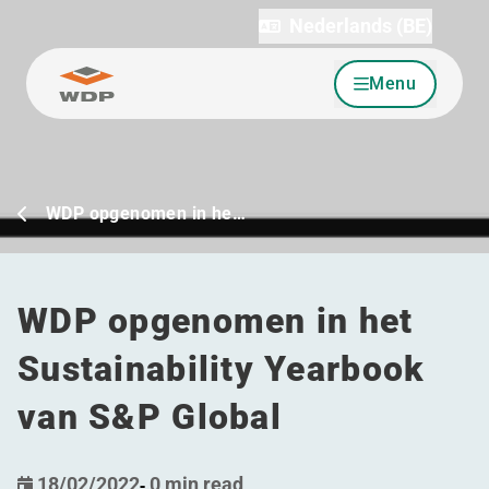
Nederlands (BE)
Menu
Ga naar inhoud
WDP opgenomen in he…
WDP opgenomen in het
Sustainability Yearbook
van S&P Global
18/02/2022
-
0 min read