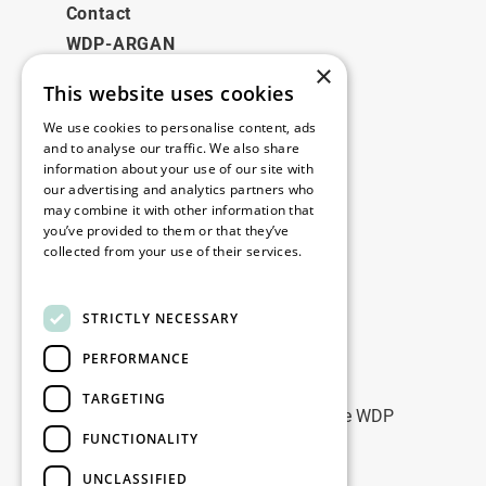
Contact
WDP-ARGAN
×
This website uses cookies
Juridisch
We use cookies to personalise content, ads
Disclaimer
and to analyse our traffic. We also share
information about your use of our site with
Privacybeleid
our advertising and analytics partners who
Cookie Policy
may combine it with other information that
you’ve provided to them or that they’ve
collected from your use of their services.
Onze kantoren
Read more
Contact
STRICTLY NECESSARY
PERFORMANCE
Blijf op de hoogte
TARGETING
Blijf up-to-date: meld u aan voor onze WDP
FUNCTIONALITY
Marketing nieuwsbrieven
UNCLASSIFIED